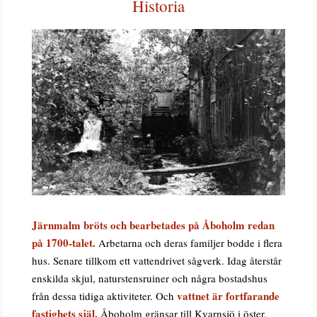
Historia
Järnmalm bröts och bearbetades på Åboholm redan
på 1700-talet.
Arbetarna och deras familjer bodde i flera
hus. Senare tillkom ett vattendrivet sågverk. Idag återstår
enskilda skjul, naturstensruiner och några bostadshus
vattnet är fortfarande
från dessa tidiga aktiviteter. Och
fastighets själ.
Åboholm gränsar till Kvarnsjö i öster,