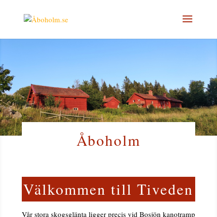
Åboholm
Välkommen till Tiveden
Vår stora skogsglänta ligger precis vid Bosjön kanotramp