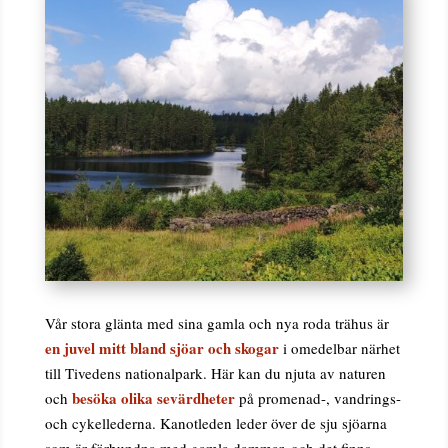
Vår stora glänta med sina gamla och nya roda trähus är
en juvel mitt bland sjöar och skogar
i omedelbar närhet
till Tivedens nationalpark. Här kan du njuta av naturen
besöka olika sevärdheter
och
på promenad-, vandrings-
och cykellederna. Kanotleden leder över de sju sjöarna
som är förbundna med gamla dammar, och det finns